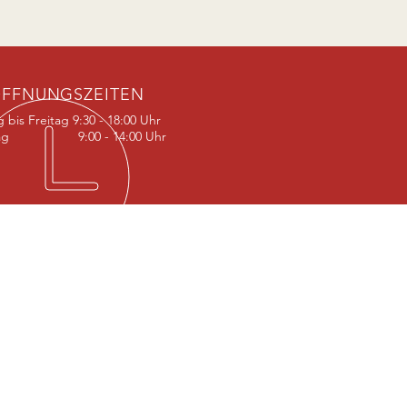
FFNUNGSZEITEN
 bis Freitag 9:30 - 18:00 Uhr
tag 9:00 - 14:00 Uhr
UCHEN SIE UNS
er Straße 9
 Berlin Lichterfelde
chster Nähe zum
nhof Lichterfelde-West