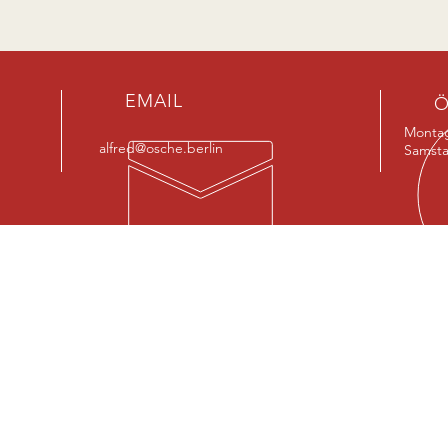
EMAIL
Ö
Montag
alfred@osche.berlin
Sams
UNSER SORTIMENT
BES
- Kochutensilien
Basel
- Backzubehör
12205
- Gedecktertrisch
- Schneidwaren
in nä
- Wohnaccessoire
S-Bah
- Dänische Designer Möbel